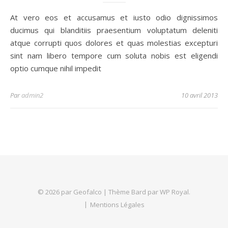
At vero eos et accusamus et iusto odio dignissimos
ducimus qui blanditiis praesentium voluptatum deleniti
atque corrupti quos dolores et quas molestias excepturi
sint nam libero tempore cum soluta nobis est eligendi
optio cumque nihil impedit
Par
admin2
10 avril 2013
© 2026 par Geofalco |
Thème Bard par
WP Royal
.
Mentions Légales