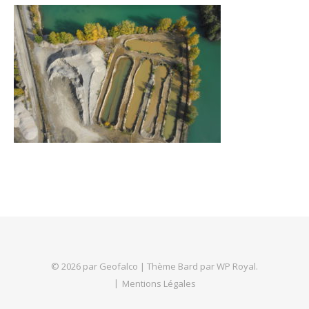
© 2026 par Geofalco |
Thème Bard par
WP Royal
.
Mentions Légales